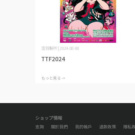
澄羽製所 | 2024-08-08
TTF2024
もっと見る ->
ショップ情報
查詢
關於我們
我的帳戶
退款政策
隱私