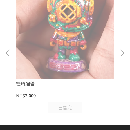
怪畸迪普
殭
NT$3,000
NT
已售完