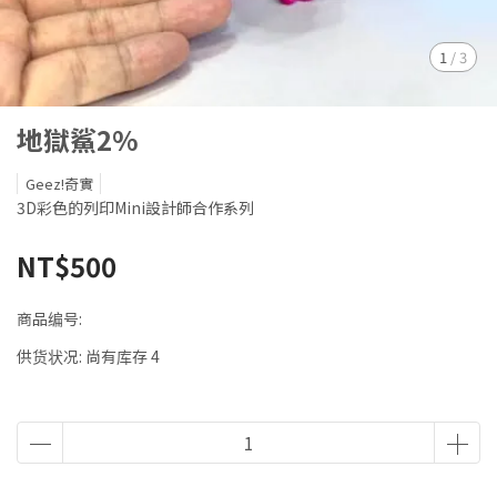
1
/
3
地獄鯊2%
Geez!奇實
3D彩色的列印Mini設計師合作系列
NT$500
商品编号:
供货状况:
尚有库存 4