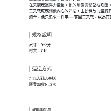
在天龍鹿獲得力量後，他的驕傲與慾望被喚醒
三叉戟感應到他內心的邪惡，主動釋放力量將
如今，他只追求一件事──奪回三叉戟，成為真
規格說明
尺寸：9公分
材質：GK
運送方式
7-11店到店寄送
運費加收NT$70
相關商品