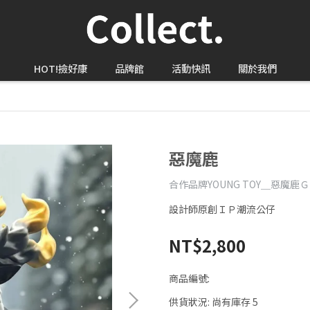
HOT!撿好康
品牌館
活動快訊
關於我們
惡魔鹿
合作品牌YOUNG TOY＿惡魔鹿
設計師原創ＩＰ潮流公仔
NT$2,800
商品編號:
供貨狀況:
尚有庫存 5